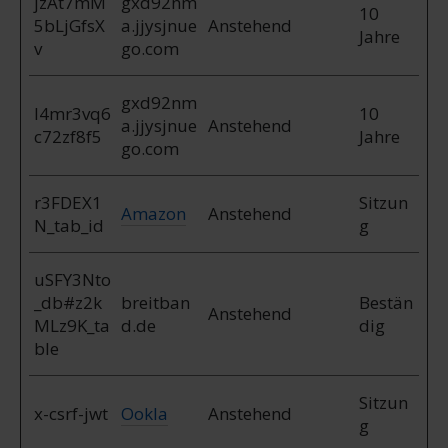
jzAt7mM
gxd92nm
10
5bLjGfsX
a.jjysjnue
Anstehend
Jahre
v
go.com
gxd92nm
l4mr3vq6
10
a.jjysjnue
Anstehend
c72zf8f5
Jahre
go.com
r3FDEX1
Sitzun
Amazon
Anstehend
N_tab_id
g
uSFY3Nto
_db#z2k
breitban
Bestän
Anstehend
MLz9K_ta
d.de
dig
ble
Sitzun
x-csrf-jwt
Ookla
Anstehend
g