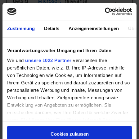
_uetsid
Microsoft
relevante
dig
Werbung
basierend auf
den Präferenzen
des Besuchers zu
Zustimmung
Details
Anzeigeneinstellungen
Über
präsentieren.
Verantwortungsvoller Umgang mit Ihren Daten
Sammelt Daten
zum
Wir und
unsere 1022 Partner
verarbeiten Ihre
Besucherverhalte
persönlichen Daten, wie z. B. Ihre IP-Adresse, mithilfe
n auf mehreren
von Technologien wie Cookies, um Informationen auf
Webseiten, um
Ihrem Gerät zu speichern und darauf zuzugreifen und so
relevantere
personalisierte Werbung und Inhalte, Messungen von
Werbung zu
Werbung und Inhalten, Zielgruppenforschung sowie
_uetsid
Microsoft
präsentieren -
1 Tag
Entwicklung von Angeboten zu ermöglichen. Sie
Dies ermöglicht
entscheiden darüber, wer Ihre Daten für welche Zwecke
es der Webseite
nutzt. Sie können Ihre Einwilligung jederzeit über die
auch, die Anzahl
Cookie-Erklärung oder durch Klicken auf das Privacy
der Anzeige der
Cookies zulassen
Trigger Symbol ändern oder widerrufen
gleichen