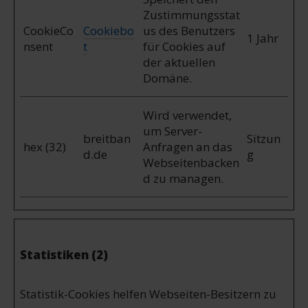
Zustimmungsstat
CookieCo
Cookiebo
us des Benutzers
1 Jahr
nsent
t
für Cookies auf
der aktuellen
Domäne.
Wird verwendet,
um Server-
breitban
Sitzun
hex (32)
Anfragen an das
d.de
g
Webseitenbacken
d zu managen.
Statistiken (2)
Statistik-Cookies helfen Webseiten-Besitzern zu