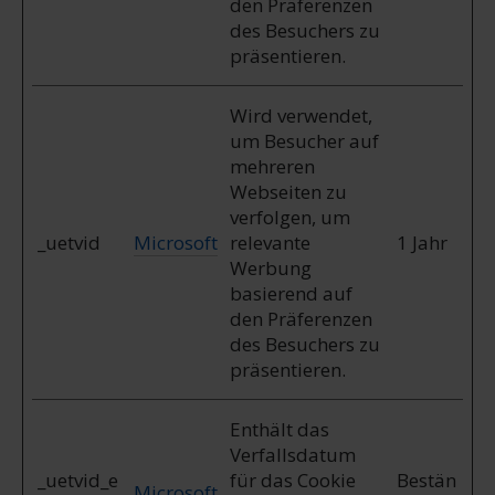
den Präferenzen
weiteren Daten zusammen, die Sie ihnen bereitgestellt
des Besuchers zu
haben oder die sie im Rahmen Ihrer Nutzung der Dienste
präsentieren.
gesammelt haben.
Wird verwendet,
um Besucher auf
mehreren
Webseiten zu
verfolgen, um
_uetvid
Microsoft
relevante
1 Jahr
Werbung
basierend auf
den Präferenzen
des Besuchers zu
präsentieren.
Enthält das
Verfallsdatum
_uetvid_e
für das Cookie
Bestän
Microsoft