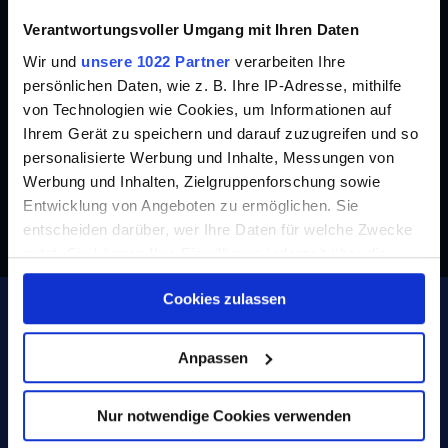
diesen Service direkt
Verantwortungsvoller Umgang mit Ihren Daten
Verbraucher finden, die
Wir und
unsere 1022 Partner
verarbeiten Ihre
persönlichen Daten, wie z. B. Ihre IP-Adresse, mithilfe
verschiedene Angebote
von Technologien wie Cookies, um Informationen auf
vergleichen.
Ihrem Gerät zu speichern und darauf zuzugreifen und so
personalisierte Werbung und Inhalte, Messungen von
Martin Sjøblom Roppestad
Werbung und Inhalten, Zielgruppenforschung sowie
Head of Alliances - Verisure
Entwicklung von Angeboten zu ermöglichen. Sie
entscheiden darüber, wer Ihre Daten für welche Zwecke
nutzt. Sie können Ihre Einwilligung jederzeit über die
Cookie-Erklärung oder durch Klicken auf das Privacy
Cookies zulassen
Trigger Symbol ändern oder widerrufen
Gewinnen Sie mehr Kunden
Wenn Sie es erlauben, würden wir auch gerne:
Anpassen
und werden Sie Partner von
Informationen über Ihre geografische Lage
Breitband.de
erfassen, welche bis auf einige Meter genau sein
Nur notwendige Cookies verwenden
können